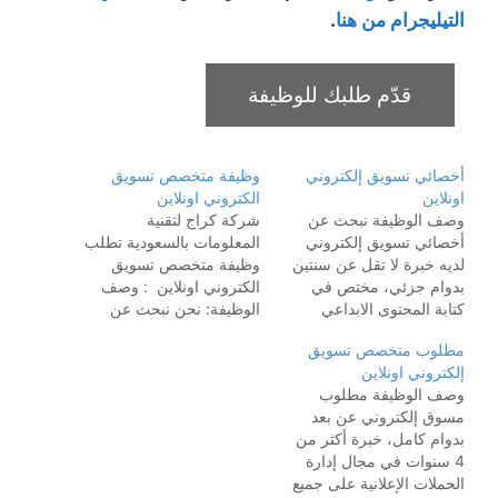
التيليجرام من هنا
.
أخصائي تسويق إلكتروني
وظيفة متخصص تسويق
اونلاين
الكتروني اونلاين
وصف الوظيفة نبحث عن
شركة كراج لتقنية
أخصائي تسويق إلكتروني
المعلومات بالسعودية تطلب
لديه خبرة لا تقل عن سنتين
وظيفة متخصص تسويق
بدوام جزئي، مختص في
الكتروني اونلاين : وصف
كتابة المحتوى الابداعي
الوظيفة: نحن نبحث عن
والاعلاني والتسويقي
متخصص مبدع في التسويق
مطلوب متخصص تسويق
ومختص في ادارة الحملات
الإلكتروني يتمتع بخبرة في
إلكتروني اونلاين
الاعلانيه وقادر على وضع
إدارة وسائل التواصل
وصف الوظيفة مطلوب
اهداف تسويقيه وعمل خطط
الاجتماعي وتصميم الجرافيك
مسوق إلكتروني عن بعد
لتحقيق هذه الاهداف. المهام
للانضمام إلى فريقنا والعمل
بدوام كامل، خبرة أكثر من
الوظيفية كتابة المحتوى
عن بُعد. المهام الوظيفية:
4 سنوات في مجال إدارة
الإبداعي والإعلاني وضع
تطوير وتنفيذ استراتيجيات
الحملات الإعلانية على جميع
اهداف تسويقيه شهريه
التسويق على وسائل