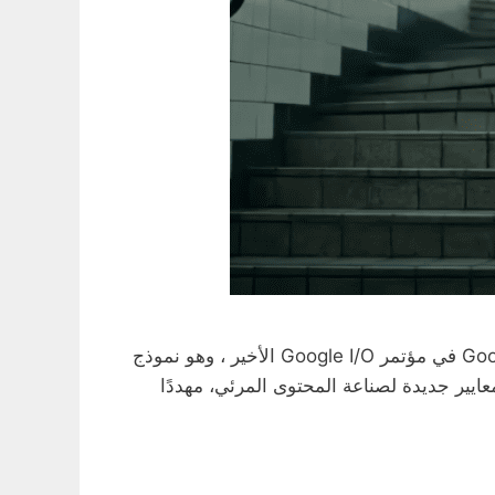
في خطوة تمثل قفزة نوعية في مجال الذكاء الاصطناعي التوليدي، كشفت جوجل عن أحدث ابتكاراتها، Google Veo 3 في مؤتمر Google I/O الأخير ، وهو نموذج
ايير جديدة لصناعة المحتوى المرئي، مهددًا