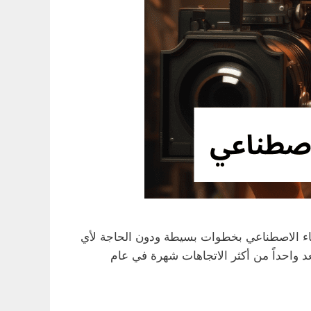
اء الاصطناعي بخطوات بسيطة ودون الحاجة لأي
يم . هذا الترند الجديد انتشر بسرعة على منصات التواصل الاجتماعي مثل TikTok وInstagram، ويُعد واحداً من أكثر الاتجاهات شهرة في عام