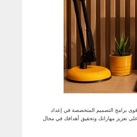
فضل كورسات لتعلم ادوبي انديزاين، فأنت في المكان المناسب. يعتبر Adobe InDesign من أقوى برامج التصميم المتخصصة في إعداد
 على تعزيز مهاراتك وتحقيق أهدافك في مجال