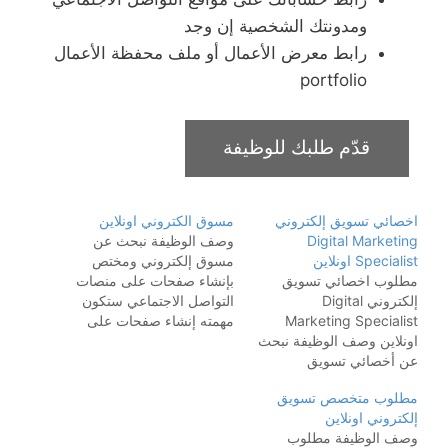
ومدونتك الشخصية إن وجد
رابط معرض الأعمال أو ملف محفظة الأعمال
portfolio
اخصائي تسويق إلكتروني
مسوق الكتروني اونلاين
Digital Marketing
وصف الوظيفة نبحث عن
Specialist اونلاين
مسوق إلكتروني ومختص
مطلوب اخصائي تسويق
بإنشاء صفحات على منصات
إلكتروني Digital
التواصل الاجتماعي ستكون
Marketing Specialist
مهمته إنشاء صفحات على
اونلاين وصف الوظيفة نبحث
منصات (الفيسبوك /
عن أخصائي تسويق
الإنستغرام / تويتر) وإدارة
إلكتروني للمشاركة في
المحتوى والتسويق المهام
مطلوب متخصص تسويق
الأنشطة التسويقية المختلفة
الوظيفية إنشاء صفحات على
إلكتروني اونلاين
من خلال تقديم اقتراحات
منصات (الفيسبوك /
وصف الوظيفة مطلوب
على تطوير المحتوى وإعداد
الإنستغرام / تويتر) إدارة