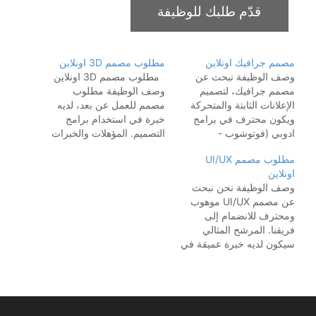
مصمم جرافيك اونلاين
مطلوب مصمم 3D اونلاين
وصف الوظيفة نبحث عن
مطلوب مصمم 3D اونلاين
مصمم جرافيك، لتصميم
وصف الوظيفة مطلوب
الإعلانات الثابتة والمتحركة
مصمم للعمل عن بعد، لديه
ويكون محترف في برامج
خبرة في استخدام برامج
ادوبي (فوتوشوب -
التصميم. المؤهلات والخبرات
الستريتور - بريمر) المهام
المطلوبة خبرة بإستخدام 3D
مطلوب مصمم UI/UX
الوظيفية تصاميم الإعلانات
Max خبرة بإستخدام V-Ray
اونلاين
تصاميم مواقع التواصل
خبرة بإستخدام Corona
وصف الوظيفة نحن نبحث
الإجتماعي تصاميم الشعارات
خبرة في تصميم 3D لديه
عن مصمم UI/UX موهوب
تصاميم الإنفوجرافيك
خبرة في تصاميم البوثات
ومحترف للانضمام إلى
(الثابت) مونتاج المقاطع
والفعاليات في مجال
فريقنا. المرشح المثالي
الصوتية (مقاطع جاهزة)
المعارض Events & Booths
سيكون لديه خبرة عميقة في
مونتاج الإعلانات المرئية
يكون مبدع وفنان…
تصميم واجهات المستخدم.
المصورة المؤهلات والخبرات
ستتضمن مسؤولياتك
المطلوبة خبرة 5 سنوات في
الرئيسية تصميم واجهات
مجال…
مستخدم جذابة، مع التركيز
على تحسين تجربة