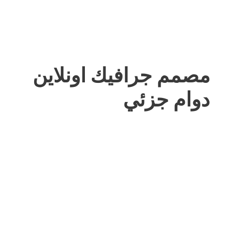
مصمم جرافيك اونلاين
دوام جزئي