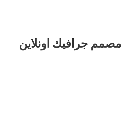
مصمم جرافيك اونلاين