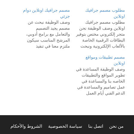
مطلوب مصمم جرافيك
مصمم جرافيك اونلاين دوام
اونلاين
جزئي
مطلوب مصمم جرافيك
وصف الوظيفة نبحث عن
اونلاين وصف الوظيفة نحن
مصمم يجيد التصميم
متجر إلكتروني مختص بتوفير
والتعامل مع برامج أدوبي،
البطاقات الرقمية الخاصة
المرشح المناسب سيكون
بالألعاب الإلكترونية ونبحث
ملتزم معنا في تنفيذ
عن مصمم له خبرة في
التصاميم بشكل مستمر.
مصمم تطبيقات ومواقع
تصاميم البوستات والهايلايت
المهام الوظيفية تصميم
اونلاين
وتصميم الهوية البصرية
بوستات للانستقرام تصميم
وصف الوظيفة المساعدة في
وتصميم صور للحملات
للتغريدات تصميم للحملات
تطوير المواقع والتطبيقات
الإعلانية وتصاميم خاصة
الاعلانية المؤهلات والخبرات
الخاصه بنا والمساعدة في
لموقعنا الإلكتروني كالبنر
لديه خبره لاتقل عن سنتين
عمل تصاميم والمساعدة في
وصور المنتجات بما يتناسب
في التصميم الخبرة ببرامج
الدعم الفني أيام العمل
مع طبيعة منتجاتنا. المهام
أدوبي للتصميم متفرغ للعمل
حسب الاتفاق لا يقل عن
الوظيفية تصميم بوستات
لا يشترط المؤهل مميزات…
ثلاث أيام المهام الوظيفية
الانستقرام والهايلايت…
الدعم الفني وتقني للمواقع
والتطبيقات الخاصه بنا عمل
أقل من 5 تصاميم إعلانيه
من نحن
اتصل بنا
سياسة الخصوصية
الشروط والأحكام
في الأسبوع حسب الوقت