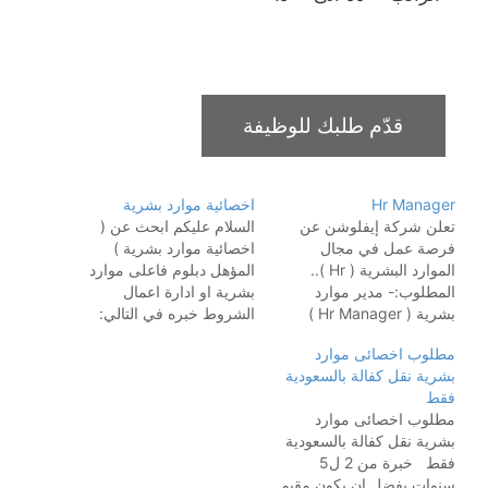
Hr Manager
اخصائية موارد بشرية
تعلن شركة إيفلوشن عن
السلام عليكم ابحث عن (
فرصة عمل في مجال
اخصائية موارد بشرية )
الموارد البشرية ( Hr )..
المؤهل دبلوم فاعلى موارد
المطلوب:- مدير موارد
بشرية او ادارة اعمال
بشرية ( Hr Manager )
الشروط خبره في التالي:
ذكور فقط . ♦️ المهام
معرفه تامة بجميع المواقع
مطلوب اخصائى موارد
الوظيفية المطلوبة :- -
الحكومية
خبره في
بشرية نقل كفالة بالسعودية
مسؤول عن ملف التوظيف
التوظيف
خبره في تقييم
فقط
وكل ما يندرج تحته من
الموظفين
خبره في اعداد
مطلوب اخصائى موارد
مسؤوليات. - صرف
الرواتب
خبره في اعداد
بشرية نقل كفالة بالسعودية
الرواتب. - توفير الخدمات
الاستقالات
لغة انجليزية
فقط خبرة من 2 ل5
الإدارية على أكمل وجه…
الراتب 7000 ريال
سنوات يفضل ان يكون مقيم
الموقع : الرياض…