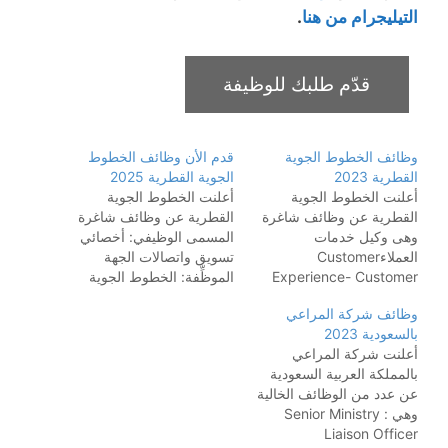
التيليجرام من هنا
.
وظائف الخطوط الجوية
قدم الأن وظائف الخطوط
القطرية 2023
الجوية القطرية 2025
أعلنت الخطوط الجوية
أعلنت الخطوط الجوية
القطرية عن وظائف شاغرة
القطرية عن وظائف شاغرة
وهى وكيل خدمات
المسمى الوظيفي: أخصائي
العملاءCustomer
تسويق واتصالات الجهة
Experience- Customer
الموظِّفة: الخطوط الجوية
Services Agent ضابط
القطرية (Qatar Airways)
وظائف شركة المراعي
مناوب خدمات المطار
مكان العمل: الدوحة، دولة
بالسعودية 2023
Airport Services Duty
قطر نوع الوظيفة: دوام
أعلنت شركة المراعي
Officer المشرف المناوب
كامل من مقر الشركة آخر
بالمملكة العربية السعودية
لخدمات المطار Airport
موعد للتقديم: 20 أكتوبر
عن عدد من الوظائف الخالية
Services Duty
2025 المسؤوليات الرئيسية:
وهي : Senior Ministry
Supervisor مسؤول خدمات
تنفيذ الأنشطة التسويقية
Liaison Officer
حكومية أول (للقطريين
وحملات الاتصال بما يتماشى