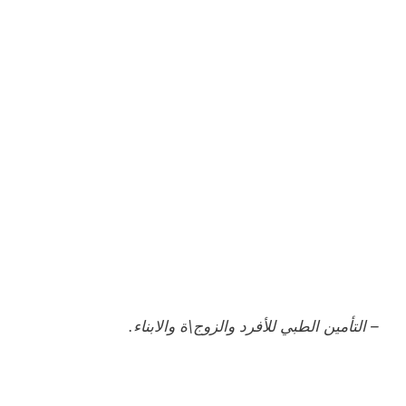
– التأمين الطبي للأفرد والزوج\ة والابناء.