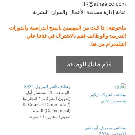
HR@atheelco.com
عناية إدارة مساندة الأعمال والموارد البشرية
ملحوظة: إذا كنت من المهتمين
بالمنح الدراسية
والدورات
التدريبية و
الوظائف
فقم بالاشتراك في
قناتنا علي
التيليجرام من هنا
.
وظائف قطر للبترول 2024
الوظائف: 1. مستشار أول
وظائف لشركة ديكور
(شؤون الشركات / التجارية)
وتصميم داخلي
(Sr Counsel (Corporate /
Commercial)) المهام:
تقديم المشورة القانونية
للشركة في الأمور التجارية
وظائف مصرف أبو ظبي
والشركات. إدارة العقود
الإسلامي 2024
والاتفاقيات. المتطلبات: