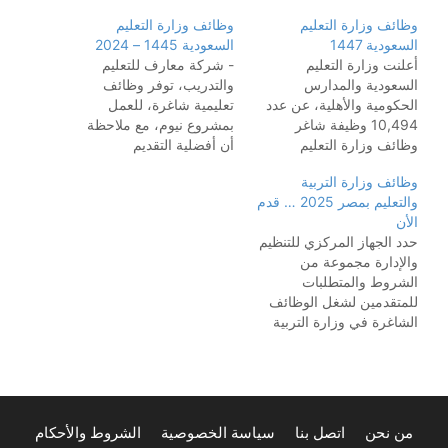
وظائف وزارة التعليم
وظائف وزارة التعليم
السعودية 1447
السعودية 1445 – 2024
أعلنت وزارة التعليم
- شركة معارف للتعليم
السعودية والمدارس
والتدريب، توفر وظائف
الحكومية والأهلية، عن عدد
تعليمية شاغرة، للعمل
10,494 وظيفة شاغر
بمشروع نيوم، مع ملاحظة
وظائف وزارة التعليم
أن أفضلية التقديم
السعودية 1447 حيث تجدون:
للسعوديين، على النحو
وظائف وزارة التربية
الوظائف المتاحة حالياً:
التالى. الراتب والمميزات :
والتعليم بمصر 2025 … قدم
تعليمية (معلمين - معلمات -
1- راتب شهري من 8,000
الأن
مشرفين تربويين) إدارية
– 15,000 ريال سعودي. 2-
حدد الجهاز المركزي للتنظيم
(إداريين - محاسبين -
توفير السكن في منطقة
والإدارة مجموعة من
مرشدين طلابيين) وظائف
نيوم والنقل من وإلى العمل.
الشروط والمتطلبات
في المدارس الحكومية
3- إجازات مدفوعة، تذاكر
للمتقدمين لشغل الوظائف
والخاصة فرص للرجال
سنوية. 4- تأمين…
الشاغرة في وزارة التربية
والنساء
مواعيد التقديم:
والتعليم والتعليم الفني،
يتم تحديث…
والتي تقتصر على وظائف
المعلمين في تخصصي
«العلوم» و«الدراسات
الاجتماعية». وبحسب الإعلان
من نحن
اتصل بنا
سياسة الخصوصية
الشروط والأحكام
المنشور على بوابة الوظائف