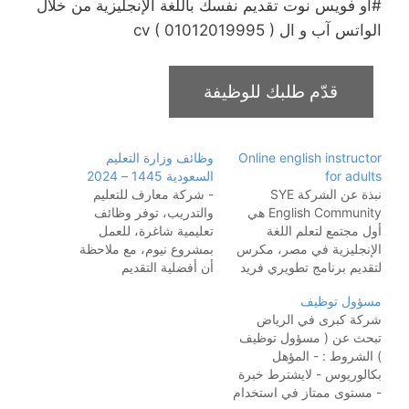
#أو فويس نوت تقديم نفسك باللغة الإنجليزية من خلال
الواتس آب و ال cv ( 01012019995 )
Online english instructor
وظائف وزارة التعليم
for adults
السعودية 1445 – 2024
نبذة عن الشركة SYE
- شركة معارف للتعليم
English Community هي
والتدريب، توفر وظائف
أول مجتمع لتعلم اللغة
تعليمية شاغرة، للعمل
الإنجليزية في مصر، مكرس
بمشروع نيوم، مع ملاحظة
لتقديم برنامج تطويري فريد
أن أفضلية التقديم
يهدف إلى تحسين مهارات
للسعوديين، على النحو
مسؤول توظيف
اللغة الإنجليزية وتعزيز فرص
التالى. الراتب والمميزات :
شركة كبرى في الرياض
النجاح في الحياة. يعمل
1- راتب شهري من 8,000
تبحث عن ( مسؤول توظيف
فريقنا من المدربين
– 15,000 ريال سعودي. 2-
) الشروط : - المؤهل
الموهوبين على تطوير
توفير السكن في منطقة
بكالوريوس - لايشترط خبرة
مستوى الكفاءة اللغوية
نيوم والنقل من وإلى العمل.
- مستوى ممتاز في استخدام
لأعضائنا ومساعدتهم على
3- إجازات مدفوعة، تذاكر