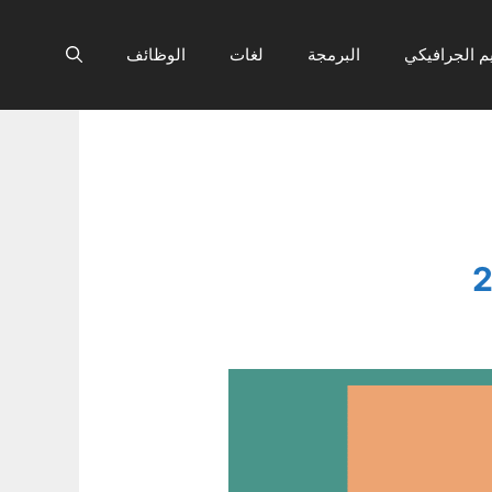
م الجرافيكي
البرمجة
لغات
الوظائف