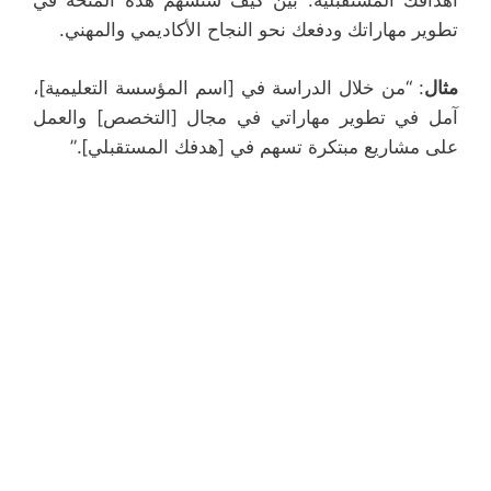
أهدافك المستقبلية. بين كيف ستسهم هذه المنحة في
تطوير مهاراتك ودفعك نحو النجاح الأكاديمي والمهني.
مثال
: “من خلال الدراسة في [اسم المؤسسة التعليمية]،
آمل في تطوير مهاراتي في مجال [التخصص] والعمل
على مشاريع مبتكرة تسهم في [هدفك المستقبلي].”