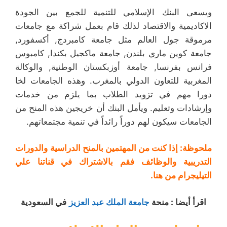
ويسعى البنك الإسلامي للتنمية للجمع بين الجودة
الاكاديمية والاقتصاد لذلك قام بعمل شراكة مع جامعات
مرموقة جول العالم مثل جامعة كامبردج, أكسفورد,
جامعة كوين ماري بلندن, جامعة ماكجيل بكندا, كامبوس
فرانس بفرنسا, جامعة أوزبكستان الوطنية, والوكالة
المغربية للتعاون الدولي بالمغرب. وهذه الجامعات لخا
دورا مهم في تزويد الطلاب بما يلزم من خدمات
وإرشادات وتعليم. ويأمل البنك أن خريجين هذه المنح من
الجامعات سيكون لهم دوراً رائداً في تنمية مجتمعاتهم.
ملحوظة: إذا كنت من المهتمين
بالمنح الدراسية
والدورات
التدريبية و
الوظائف
فقم بالاشتراك في
قناتنا علي
التيليجرام من هنا
.
اقرأ أيضا : منحة
جامعة الملك عبد العزيز
في السعودية