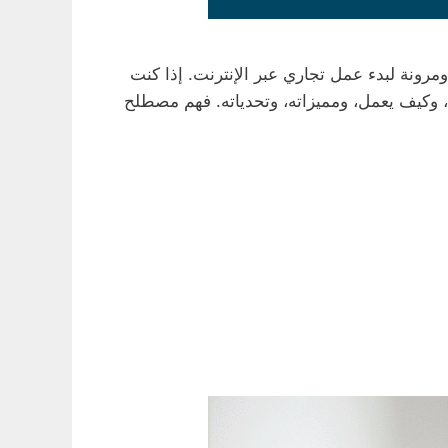
نج Drop Shipping” كواحد من أكثر الطرق جاذبية ومرونة لبدء عمل تجاري عبر الإنترنت. إذا كنت
، وكيف يعمل، ومميزاته، وتحدياته. فهم مصطلح