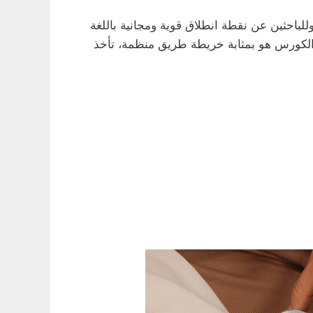
للباحثين عن نقطة انطلاق قوية ومجانية باللغة
دة الأستاذ الملهم إبراهيم عادل. هذا الكورس هو بمثابة خريطة طريق منظمة، تأخذ