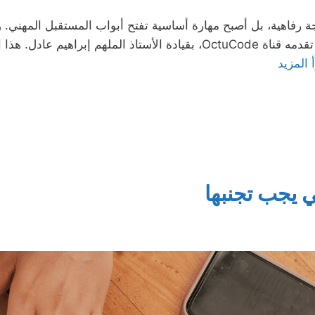
مجة رفاهية، بل أصبح مهارة أساسية تفتح أبواب المستقبل المهني. و
العربية، يبرز كورس تعلم أساسيات البرمجة الذي تقدمه قناة OctuCode، بقيا
 المزيد
ي يجب تجنبها