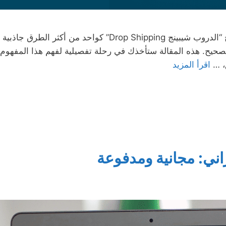
في عالم التجارة الإلكترونية المتسارع، يبرز نموذج “الدروب شيبي
لصحيح. هذه المقالة ستأخذك في رحلة تفصيلية لفهم هذا المفهوم
ق، …
اقرأ المزيد
ني: مجانية ومدفوعة