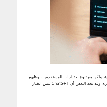
طناعي مثل ChatGPT جزءاً لا يتجزأ من حياتنا اليومية. ولكن مع تنوع احتياجات المستخدمين، وظهور
أدوات جديدة بشكل مستمر، طبيعي تسأل نفسك: “هل في بدائل تانية؟” الإجابة: أيوه، وفي كمان بدائل مجانية ممتازة! وقد يجد البعض أن ChatGPT ليس الخيار