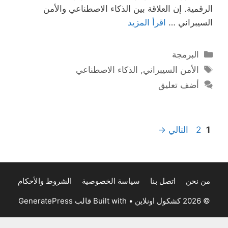
الرقمية. إن العلاقة بين الذكاء الاصطناعي والأمن
السيبراني …
اقرأ المزيد
التصنيفات
البرمجة
الوسوم
الأمن السيبراني
,
الذكاء الاصطناعي
أضف تعليق
Page
Page
1
2
التالي
→
من نحن
اتصل بنا
سياسة الخصوصية
الشروط والأحكام
© 2026 كشكول اونلاين
• Built with
قالب GeneratePress