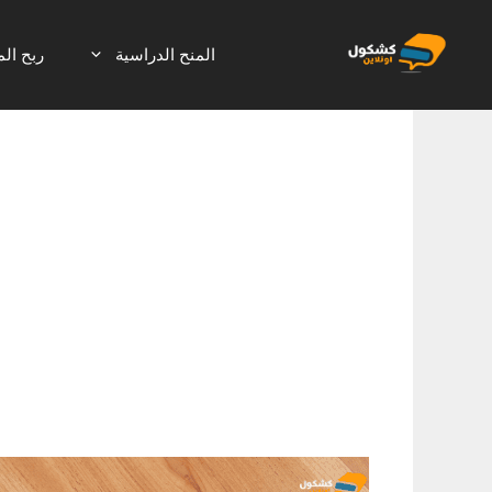
نتقل
لى
المنح الدراسية
ربح الم
لمحتوى