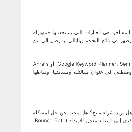
 المفتاحية هي العبارات التي يستخدمها جمهورك
ظهر في نتائج البحث، وبالتالي لن يصل إلى من
خصص وقتًا كافيًا للبحث عن الكلمات المفتاحية ذات الصلة بموضوعك وجمهورك. استخدم أدوات مثل Google Keyword Planner، Semrush، أو Ahrefs
ومنطقي في عنوان مقالتك، ومقدمتها، ونقاطها
هل يريد شراء منتج؟ هل يبحث عن حل لمشكلة
معينة؟ إذا كان محتواك لا يلبي هذه النية، حتى لو ظهر في نتائج البحث، فسيغادره المستخدمون بسرعة، مما يؤدي إلى ارتفاع معدل الارتداد (Bounce Rate)