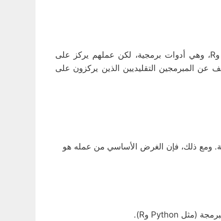
تحليل البيانات هو مجال آخر يشهد طلبًا كبيرًا في سوق العمل. يعتمد محللو البيانات على أدوات مثل Python وR، وهي أدوات برمجية، لكن عملهم يركز على
تلف عن المبرمجين التقليديين الذين يركزون على
نية. ومع ذلك، فإن الغرض الأساسي من عمله هو
 Python وR).