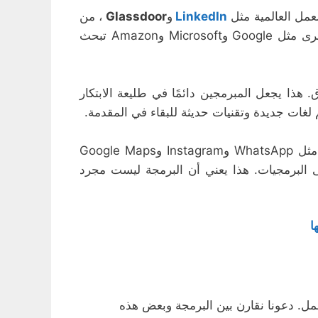
عمل العالمية مثل
LinkedIn
و
Glassdoor
، من
المتوقع أن تستمر الحاجة إلى المبرمجين في النمو بمعدلات كبيرة خلال السنوات القادمة. الشركات الكبرى مثل Google وMicrosoft وAmazon تبحث
 هذا يجعل المبرمجين دائمًا في طليعة الابتكار
 لغات جديدة وتقنيات حديثة للبقاء في المقدمة.
البرمجة ليست مجرد أداة عمل؛ بل لها تأثير مباشر على حياتنا اليومية. التطبيقات التي نستخدمها يوميًا مثل WhatsApp وInstagram وGoogle Maps
لى البرمجيات. هذا يعني أن البرمجة ليست مجرد
ا
عمل. دعونا نقارن بين البرمجة وبعض هذه